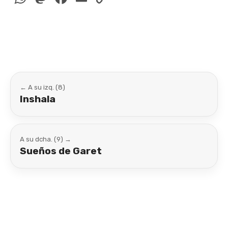
Link
← A su izq. (8)
Inshala
A su dcha. (9) →
Sueños de Garet