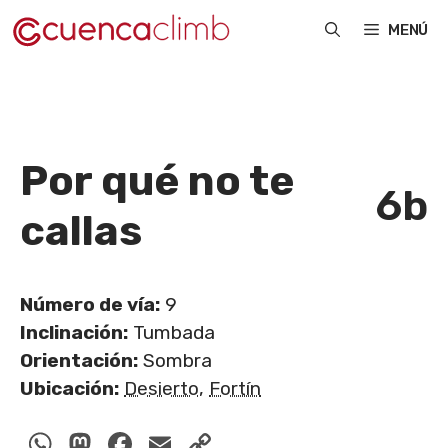
Saltar
MENÚ
al
contenido
Por qué no te
6b
callas
Número de vía:
9
Inclinación:
Tumbada
Orientación:
Sombra
Ubicación:
Desierto
,
Fortín
WhatsApp
Mastodon
Facebook
Email
Copy