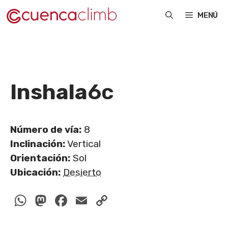
Saltar
MENÚ
al
contenido
Inshala
6c
Número de vía:
8
Inclinación:
Vertical
Orientación:
Sol
Ubicación:
Desierto
WhatsApp
Mastodon
Facebook
Email
Copy
Link