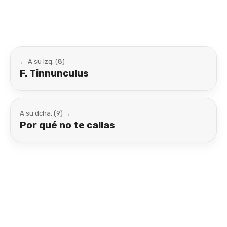
← A su izq. (8)
F. Tinnunculus
A su dcha. (9) →
Por qué no te callas