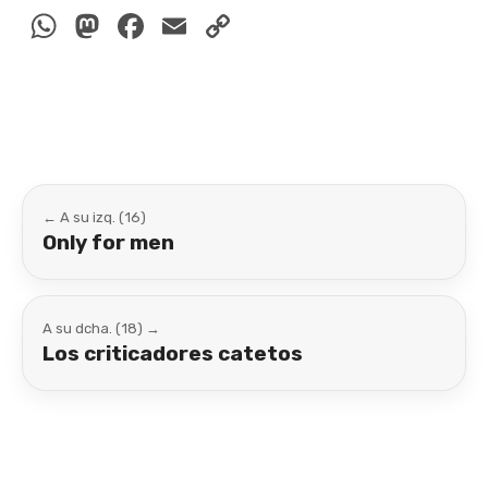
WhatsApp
Mastodon
Facebook
Email
Copy
Link
← A su izq. (16)
Only for men
A su dcha. (18) →
Los criticadores catetos