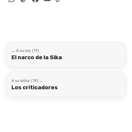
Link
← A su izq. (17)
El narco de la Sika
A su dcha. (19) →
Los criticadores