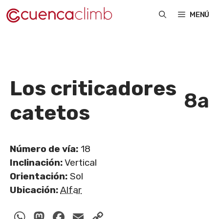
Saltar
MENÚ
al
contenido
Los criticadores
8a
catetos
Número de vía:
18
Inclinación:
Vertical
Orientación:
Sol
Ubicación:
Alfar
WhatsApp
Mastodon
Facebook
Email
Copy