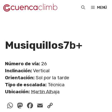
Saltar
MENÚ
al
contenido
Musiquillos
7b+
Número de vía:
26
Inclinación:
Vertical
Orientación:
Sol por la tarde
Tipo de escalada:
Técnica
Ubicación:
Martín Alhaja
WhatsApp
Mastodon
Facebook
Email
Copy