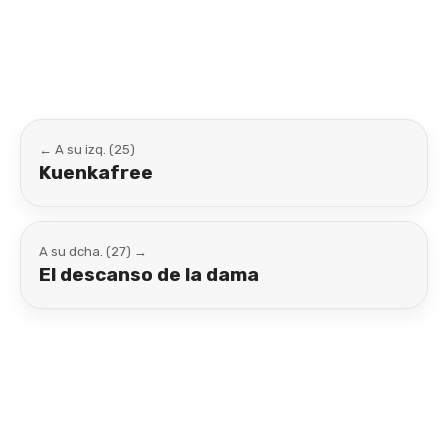
Link
← A su izq. (25)
Kuenkafree
A su dcha. (27) →
El descanso de la dama