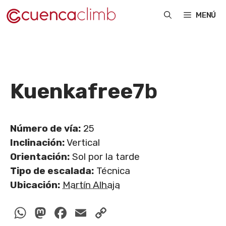
Saltar
MENÚ
al
contenido
Kuenkafree
7b
Número de vía:
25
Inclinación:
Vertical
Orientación:
Sol por la tarde
Tipo de escalada:
Técnica
Ubicación:
Martín Alhaja
WhatsApp
Mastodon
Facebook
Email
Copy