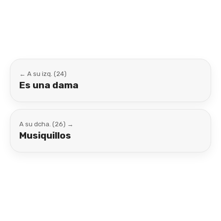
Link
← A su izq. (24)
Es una dama
A su dcha. (26) →
Musiquillos