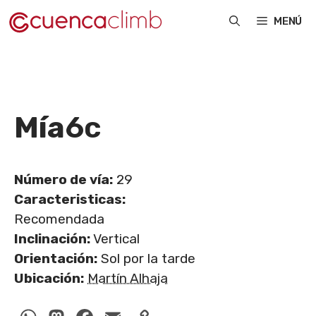
Saltar
MENÚ
al
contenido
Mía
6c
Número de vía:
29
Caracteristicas:
Recomendada
Inclinación:
Vertical
Orientación:
Sol por la tarde
Ubicación:
Martín Alhaja