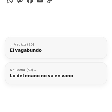
WhatsApp
Mastodon
Facebook
Email
Copy
Link
← A su izq. (28)
El vagabundo
A su dcha. (30) →
Lo del enano no va en vano