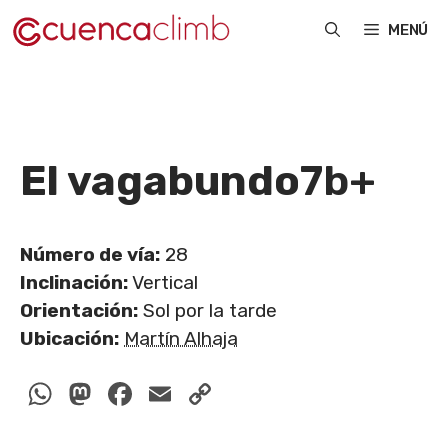
Saltar
MENÚ
al
contenido
El vagabundo
7b+
Número de vía:
28
Inclinación:
Vertical
Orientación:
Sol por la tarde
Ubicación:
Martín Alhaja
WhatsApp
Mastodon
Facebook
Email
Copy
Link