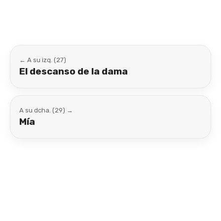
← A su izq. (27)
El descanso de la dama
A su dcha. (29) →
Mía