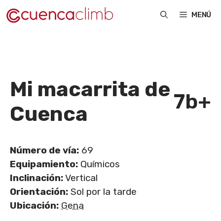
Saltar
MENÚ
al
contenido
Mi macarrita de
7b+
Cuenca
Número de vía:
69
Equipamiento:
Químicos
Inclinación:
Vertical
Orientación:
Sol por la tarde
Ubicación:
Gena