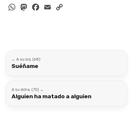
WhatsApp
Mastodon
Facebook
Email
Copy
Link
← A su izq. (68)
Suéñame
A su dcha. (70) →
Alguien ha matado a alguien