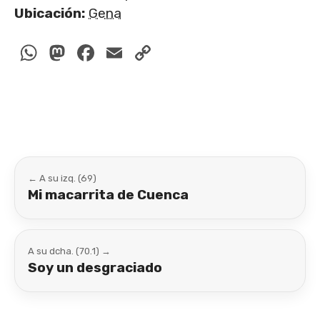
Ubicación:
Gena
WhatsApp
Mastodon
Facebook
Email
Copy
Link
← A su izq. (69)
Mi macarrita de Cuenca
A su dcha. (70.1) →
Soy un desgraciado