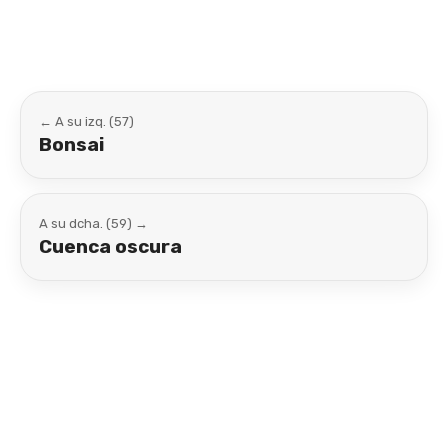
← A su izq. (57)
Bonsai
A su dcha. (59) →
Cuenca oscura