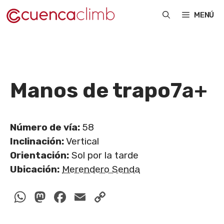
Saltar
MENÚ
al
contenido
Manos de trapo
7a+
Número de vía:
58
Inclinación:
Vertical
Orientación:
Sol por la tarde
Ubicación:
Merendero Senda
WhatsApp
Mastodon
Facebook
Email
Copy
Link