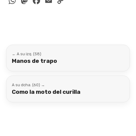
WhatsApp
Mastodon
Facebook
Email
Copy
Link
← A su izq. (58)
Manos de trapo
A su dcha. (60) →
Como la moto del curilla