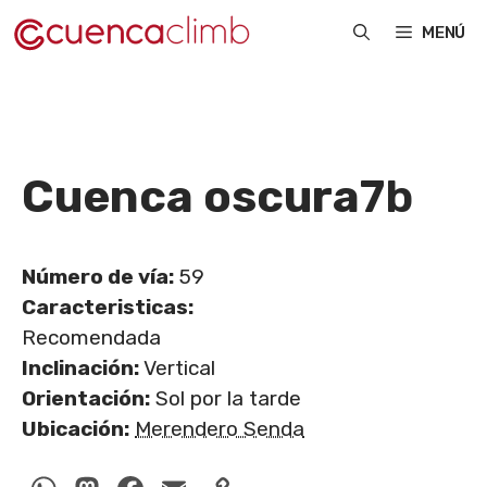
Saltar
MENÚ
al
contenido
Cuenca oscura
7b
Número de vía:
59
Caracteristicas:
Recomendada
Inclinación:
Vertical
Orientación:
Sol por la tarde
Ubicación:
Merendero Senda