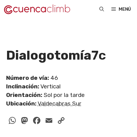
Saltar
MENÚ
al
contenido
Dialogotomía
7c
Número de vía:
46
Inclinación:
Vertical
Orientación:
Sol por la tarde
Ubicación:
Valdecabras Sur
WhatsApp
Mastodon
Facebook
Email
Copy
Link