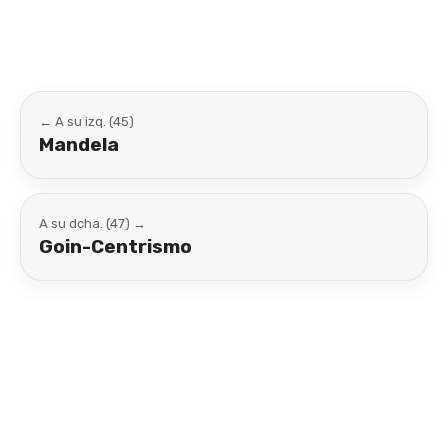
← A su izq. (45)
Mandela
A su dcha. (47) →
Goin-Centrismo