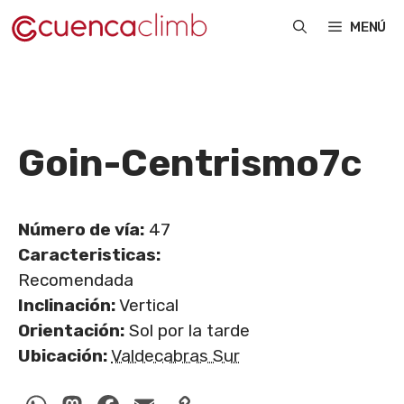
Saltar
MENÚ
al
contenido
Goin-Centrismo
7c
Número de vía:
47
Caracteristicas:
Recomendada
Inclinación:
Vertical
Orientación:
Sol por la tarde
Ubicación:
Valdecabras Sur