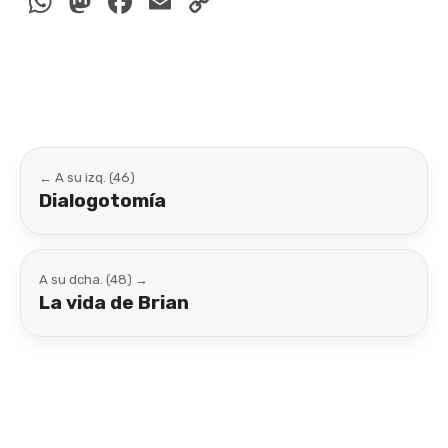
WhatsApp
Mastodon
Facebook
Email
Copy
Link
← A su izq. (46)
Dialogotomía
A su dcha. (48) →
La vida de Brian