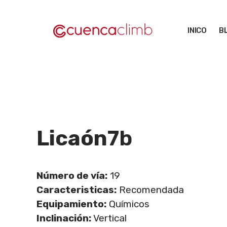
Saltar
al
INICO
B
contenido
Licaón
7b
Número de vía:
19
Caracteristicas:
Recomendada
Equipamiento:
Químicos
Inclinación:
Vertical