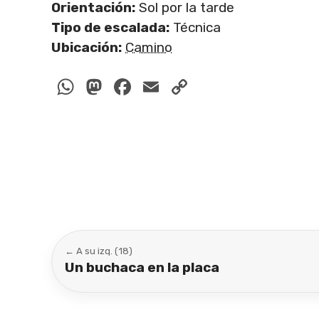
Orientación:
Sol por la tarde
Tipo de escalada:
Técnica
Ubicación:
Camino
WhatsApp
Mastodon
Facebook
Email
Copy
Link
← A su izq. (18)
Un buchaca en la placa