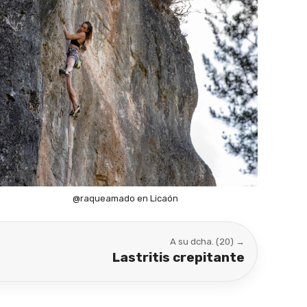
@raqueamado en Licaón
A su dcha. (20) →
Lastritis crepitante