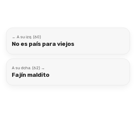
← A su izq. (60)
No es país para viejos
A su dcha. (62) →
Fajín maldito