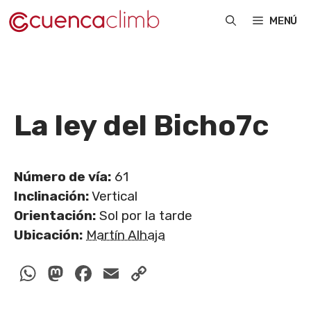
Saltar
MENÚ
al
contenido
La ley del Bicho
7c
Número de vía:
61
Inclinación:
Vertical
Orientación:
Sol por la tarde
Ubicación:
Martín Alhaja
WhatsApp
Mastodon
Facebook
Email
Copy
Link