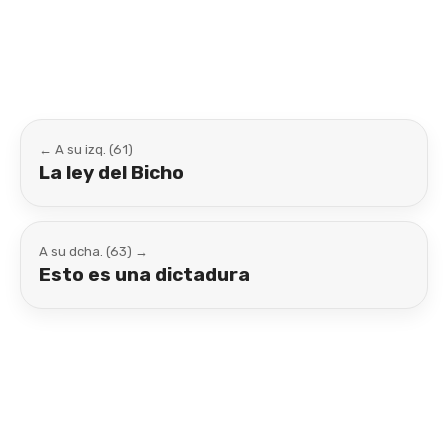
Link
← A su izq. (61)
La ley del Bicho
A su dcha. (63) →
Esto es una dictadura