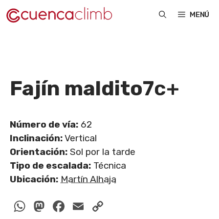
Saltar
MENÚ
al
contenido
Fajín maldito
7c+
Número de vía:
62
Inclinación:
Vertical
Orientación:
Sol por la tarde
Tipo de escalada:
Técnica
Ubicación:
Martín Alhaja
WhatsApp
Mastodon
Facebook
Email
Copy