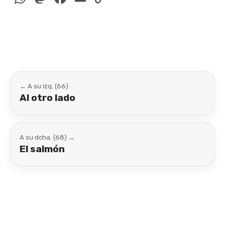
Link
← A su izq. (66)
Al otro lado
A su dcha. (68) →
El salmón