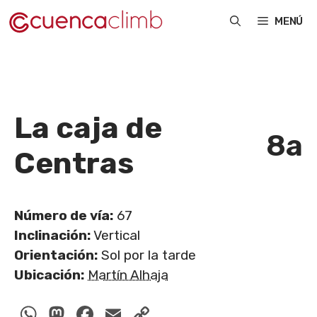
Saltar
MENÚ
al
contenido
La caja de
8a
Centras
Número de vía:
67
Inclinación:
Vertical
Orientación:
Sol por la tarde
Ubicación:
Martín Alhaja
WhatsApp
Mastodon
Facebook
Email
Copy