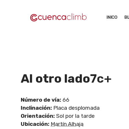
Saltar
al
INICO
B
contenido
Al otro lado
7c+
Número de vía:
66
Inclinación:
Placa desplomada
Orientación:
Sol por la tarde
Ubicación:
Martín Alhaja