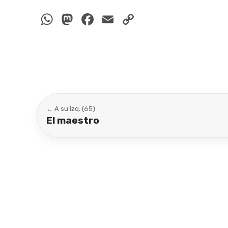
WhatsApp
Mastodon
Facebook
Email
Copy
Link
← A su izq. (65)
El maestro