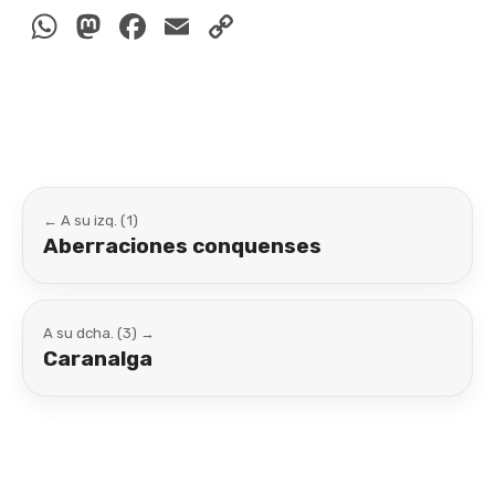
WhatsApp
Mastodon
Facebook
Email
Copy
Link
← A su izq. (1)
Aberraciones conquenses
A su dcha. (3) →
Caranalga