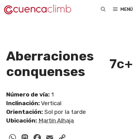
Saltar
MENÚ
al
contenido
Aberraciones
7c+
conquenses
Número de vía:
1
Inclinación:
Vertical
Orientación:
Sol por la tarde
Ubicación:
Martín Alhaja
WhatsApp
Mastodon
Facebook
Email
Copy