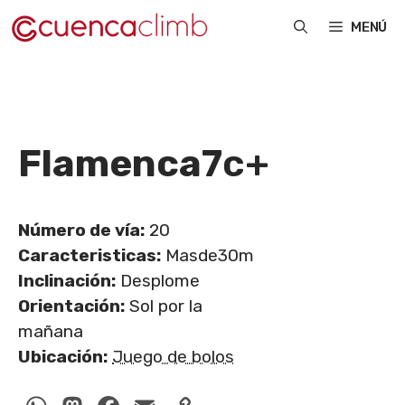
Saltar
MENÚ
al
contenido
Flamenca
7c+
Número de vía:
20
Caracteristicas:
Masde30m
Inclinación:
Desplome
Orientación:
Sol por la
mañana
Ubicación:
Juego de bolos