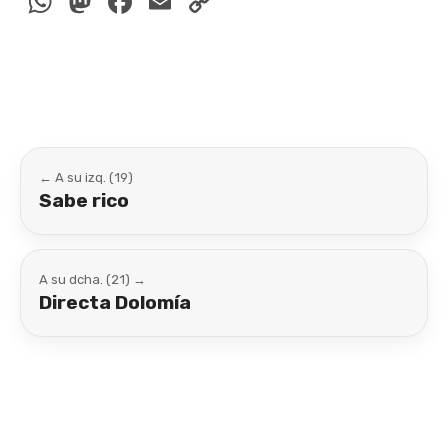
WhatsApp
Mastodon
Facebook
Email
Copy
Link
← A su izq. (19)
Sabe rico
A su dcha. (21) →
Directa Dolomía