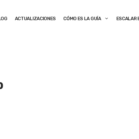
LOG
ACTUALIZACIONES
CÓMO ES LA GUÍA
ESCALAR 
b