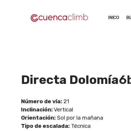
Saltar
al
INICO
B
contenido
Directa Dolomía
6
Número de vía:
21
Inclinación:
Vertical
Orientación:
Sol por la mañana
Tipo de escalada:
Técnica