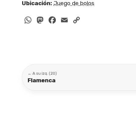
Ubicación:
Juego de bolos
WhatsApp
Mastodon
Facebook
Email
Copy
Link
← A su izq. (20)
Flamenca