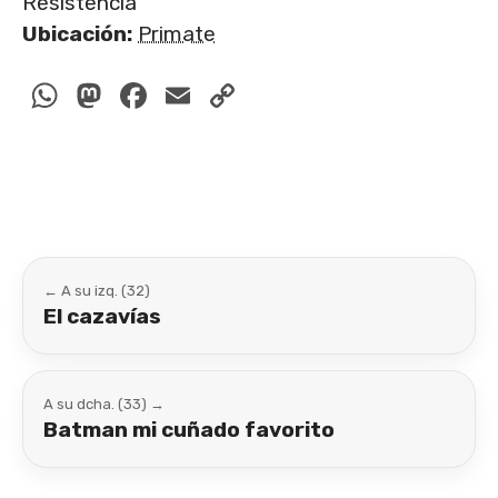
Resistencia
Ubicación:
Primate
WhatsApp
Mastodon
Facebook
Email
Copy
Link
← A su izq. (32)
El cazavías
A su dcha. (33) →
Batman mi cuñado favorito