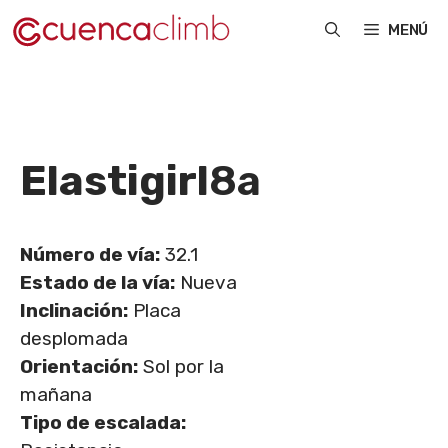
Saltar
MENÚ
al
contenido
Elastigirl
8a
Número de vía:
32.1
Estado de la vía:
Nueva
Inclinación:
Placa
desplomada
Orientación:
Sol por la
mañana
Tipo de escalada: