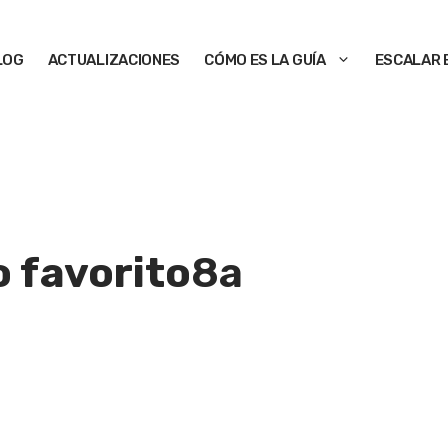
LOG
ACTUALIZACIONES
CÓMO ES LA GUÍA
ESCALAR 
 favorito
8a