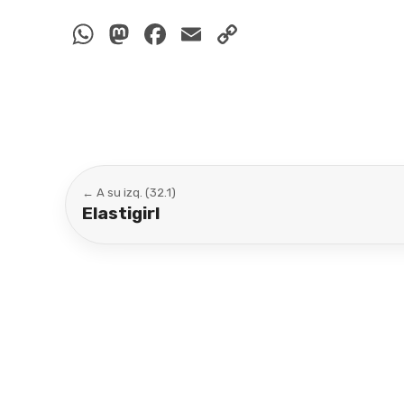
WhatsApp
Mastodon
Facebook
Email
Copy
Link
← A su izq. (32.1)
Elastigirl