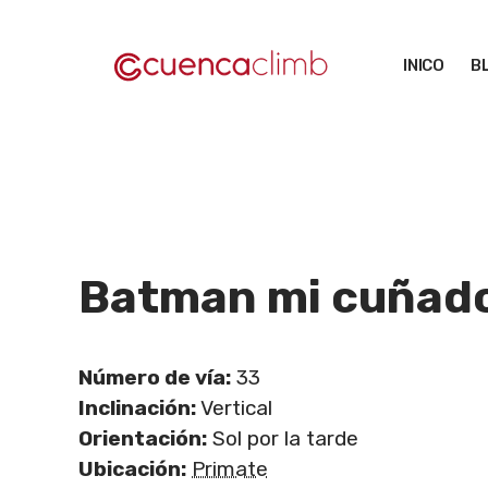
Saltar
al
INICO
B
contenido
Batman mi cuñado
Número de vía:
33
Inclinación:
Vertical
Orientación:
Sol por la tarde
Ubicación:
Primate