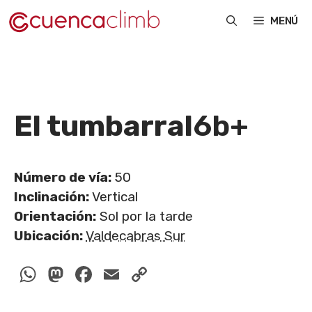
Saltar
MENÚ
al
contenido
El tumbarral
6b+
Número de vía:
50
Inclinación:
Vertical
Orientación:
Sol por la tarde
Ubicación:
Valdecabras Sur
WhatsApp
Mastodon
Facebook
Email
Copy
Link