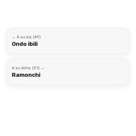
← A su izq. (49)
Ondo ibili
A su dcha. (51) →
Ramonchi