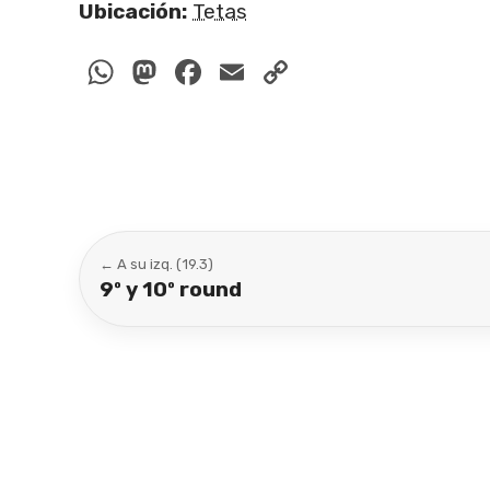
Ubicación:
Tetas
WhatsApp
Mastodon
Facebook
Email
Copy
Link
← A su izq. (19.3)
9º y 10º round