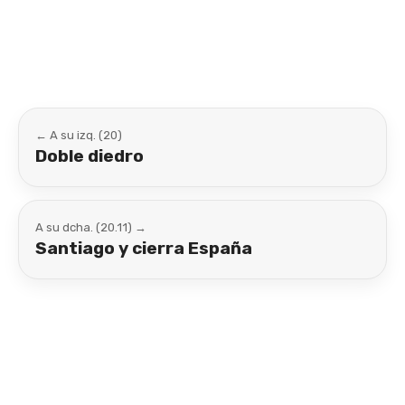
Link
← A su izq. (20)
Doble diedro
A su dcha. (20.11) →
Santiago y cierra España