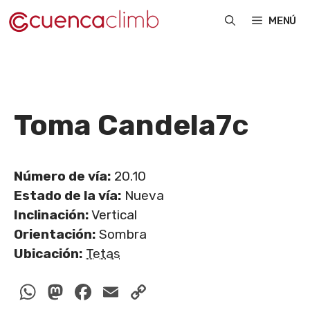
Saltar
MENÚ
al
contenido
Toma Candela
7c
Número de vía:
20.10
Estado de la vía:
Nueva
Inclinación:
Vertical
Orientación:
Sombra
Ubicación:
Tetas
WhatsApp
Mastodon
Facebook
Email
Copy