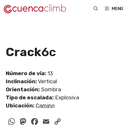
Saltar
MENÚ
al
contenido
Crack
6c
Número de vía:
13
Inclinación:
Vertical
Orientación:
Sombra
Tipo de escalada:
Explosiva
Ubicación:
Camino
WhatsApp
Mastodon
Facebook
Email
Copy