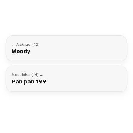
Link
← A su izq. (12)
Woody
A su dcha. (14) →
Pan pan 199