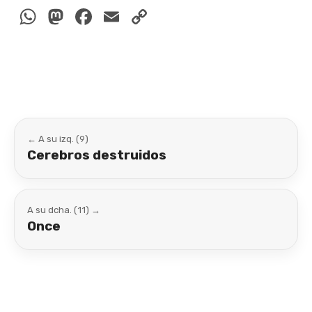
WhatsApp
Mastodon
Facebook
Email
Copy
Link
← A su izq. (9)
Cerebros destruidos
A su dcha. (11) →
Once