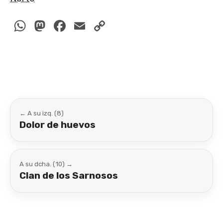
WhatsApp
Mastodon
Facebook
Email
Copy
Link
← A su izq. (8)
Dolor de huevos
A su dcha. (10) →
Clan de los Sarnosos