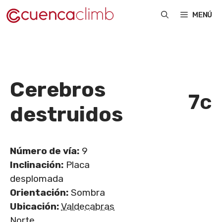
Saltar
MENÚ
al
contenido
Cerebros
7c
destruidos
Número de vía:
9
Inclinación:
Placa
desplomada
Orientación:
Sombra
Ubicación:
Valdecabras
Norte