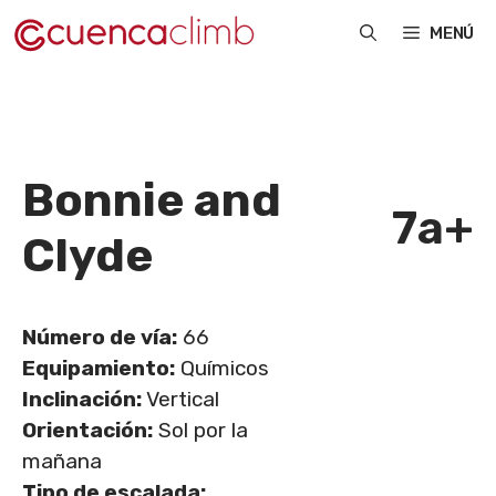
Saltar
MENÚ
al
contenido
Bonnie and
7a+
Clyde
Número de vía:
66
Equipamiento:
Químicos
Inclinación:
Vertical
Orientación:
Sol por la
mañana
Tipo de escalada: