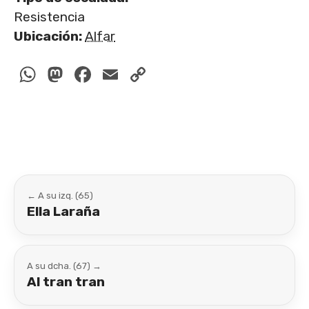
Resistencia
Ubicación:
Alfar
WhatsApp
Mastodon
Facebook
Email
Copy
Link
← A su izq. (65)
Ella Laraña
A su dcha. (67) →
Al tran tran