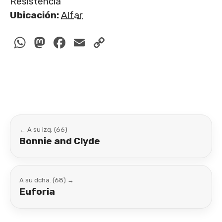
Resistencia
Ubicación:
Alfar
WhatsApp
Mastodon
Facebook
Email
Copy
Link
← A su izq. (66)
Bonnie and Clyde
A su dcha. (68) →
Euforia