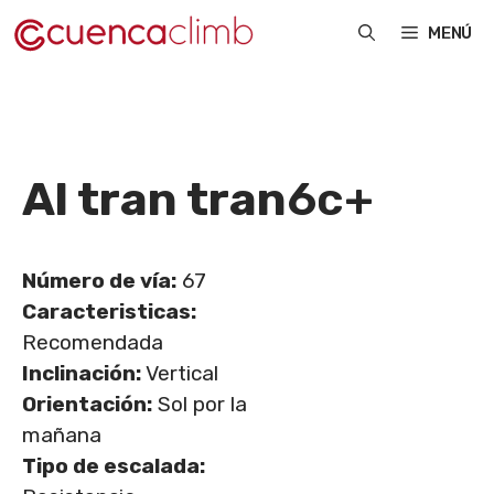
Saltar
MENÚ
al
contenido
Al tran tran
6c+
Número de vía:
67
Caracteristicas:
Recomendada
Inclinación:
Vertical
Orientación:
Sol por la
mañana
Tipo de escalada: