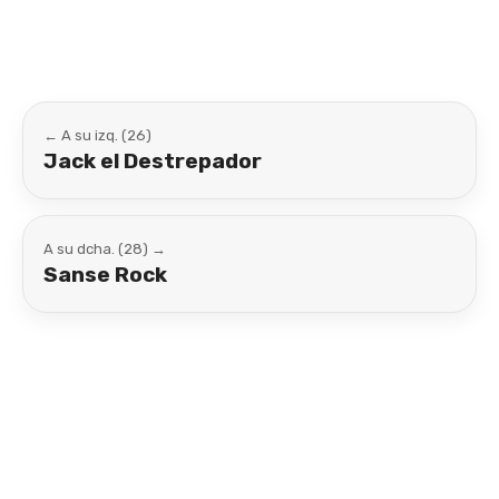
← A su izq. (26)
Jack el Destrepador
A su dcha. (28) →
Sanse Rock