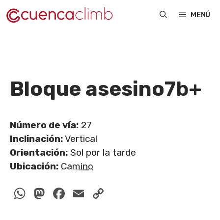
Saltar
MENÚ
al
contenido
Bloque asesino
7b+
Número de vía:
27
Inclinación:
Vertical
Orientación:
Sol por la tarde
Ubicación:
Camino
WhatsApp
Mastodon
Facebook
Email
Copy
Link