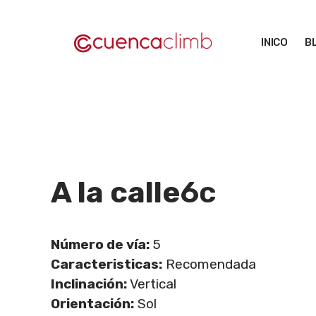
Saltar
al
INICO
B
contenido
A la calle
6c
Número de vía:
5
Caracteristicas:
Recomendada
Inclinación:
Vertical
Orientación:
Sol