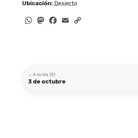
Ubicación:
Desierto
WhatsApp
Mastodon
Facebook
Email
Copy
Link
← A su izq. (5)
3 de octubre