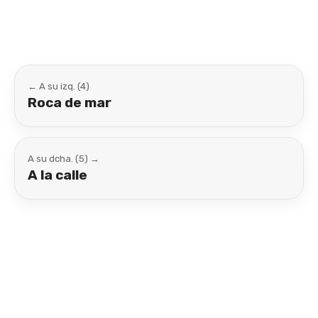
← A su izq. (4)
Roca de mar
A su dcha. (5) →
A la calle