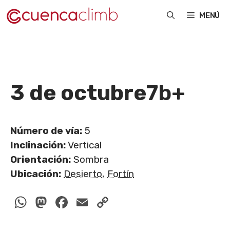
Saltar
MENÚ
al
contenido
3 de octubre
7b+
Número de vía:
5
Inclinación:
Vertical
Orientación:
Sombra
Ubicación:
Desierto
,
Fortín
WhatsApp
Mastodon
Facebook
Email
Copy
Link