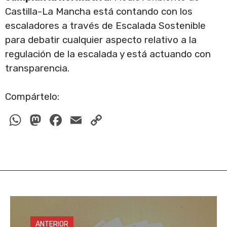
Castilla-La Mancha está contando con los
escaladores a través de Escalada Sostenible
para debatir cualquier aspecto relativo a la
regulación de la escalada y está actuando con
transparencia.
Compártelo:
W
M
F
E
C
h
a
a
m
o
at
st
c
ail
p
s
o
e
y
A
d
b
Li
p
o
o
n
p
n
o
k
ANTERIOR