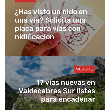
k
¿Has visto un nido en
una vía? Solicita una
placa para vías con
nidificación
SIGUIENTE
17 vías nuevas en
Valdecabras Sur listas
para encadenar