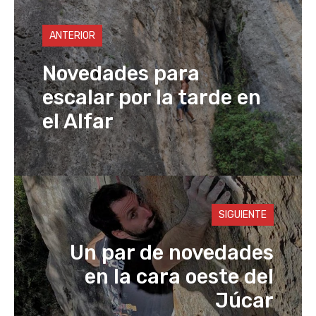
p
o
o
n
p
n
o
k
ANTERIOR
k
Novedades para
escalar por la tarde en
el Alfar
SIGUIENTE
Un par de novedades
en la cara oeste del
Júcar