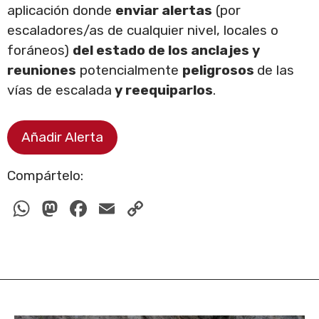
aplicación donde
enviar alertas
(por
escaladores/as de cualquier nivel, locales o
foráneos)
del estado de los anclajes y
reuniones
potencialmente
peligrosos
de las
vías de escalada
y reequiparlos
.
Añadir Alerta
Compártelo:
W
M
F
E
C
h
a
a
m
o
at
st
c
ail
p
s
o
e
y
A
d
b
Li