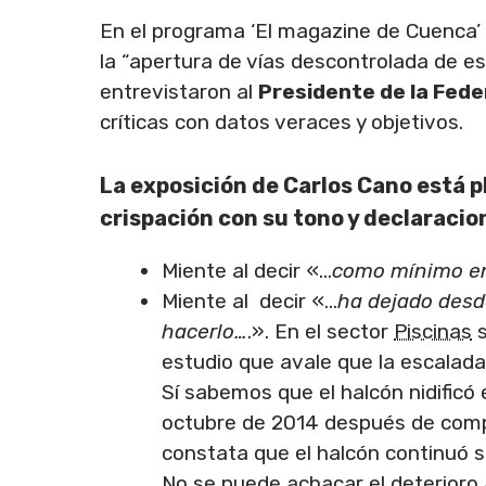
En el programa ‘El magazine de Cuenca’ 
la “apertura de vías descontrolada de e
entrevistaron al
Presidente de la Fede
críticas con datos veraces y objetivos.
La exposición de Carlos Cano está 
crispación con su tono y declaracio
Miente al decir «…
como mínimo en
Miente al decir «…
ha dejado desde
hacerlo…
.». En el sector
Piscinas
s
estudio que avale que la escalada
Sí sabemos que el halcón nidificó e
octubre de 2014 después de comp
constata que el halcón continuó 
No se puede achacar el deterioro