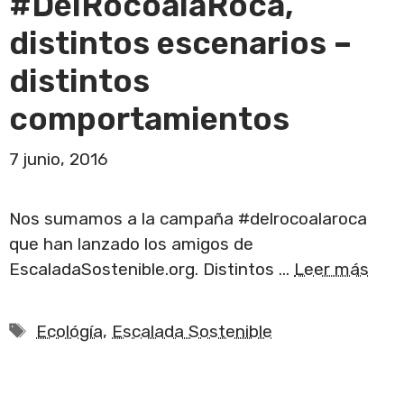
#DelRocoalaRoca,
distintos escenarios –
distintos
comportamientos
7 junio, 2016
Nos sumamos a la campaña ‪#‎delrocoalaroca‬
que han lanzado los amigos de
EscaladaSostenible.org. Distintos …
Leer más
Etiquetas
Ecológía
,
Escalada Sostenible