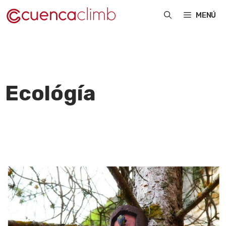
Saltar
MENÚ
al
contenido
Ecológía