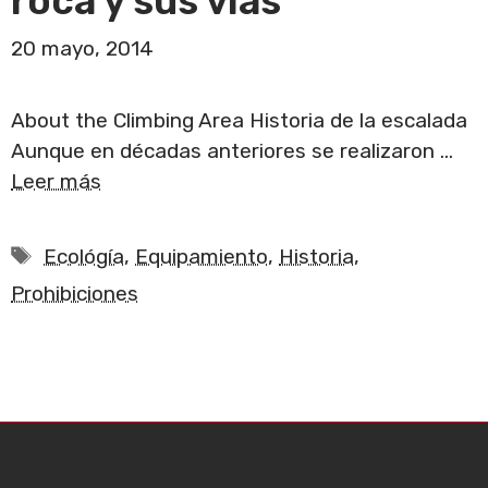
roca y sus vías
20 mayo, 2014
About the Climbing Area Historia de la escalada
Aunque en décadas anteriores se realizaron …
Leer más
Etiquetas
Ecológía
,
Equipamiento
,
Historia
,
Prohibiciones