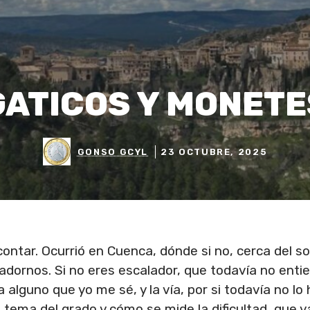
GATICOS Y MONETE
GONSO GCYL
23 OCTUBRE, 2025
ntar. Ocurrió en Cuenca, dónde si no, cerca del sol
adornos. Si no eres escalador, que todavía no enti
alguno que yo me sé, y la vía, por si todavía no lo 
l tema del grado y cómo se mide la dificultad, que y