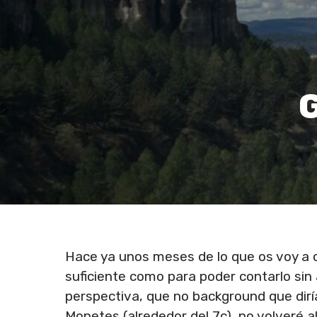
Hace ya unos meses de lo que os voy a co
suficiente como para poder contarlo sin 
perspectiva, que no background que diría 
Monetes (alrededor del 7c), no volveré a