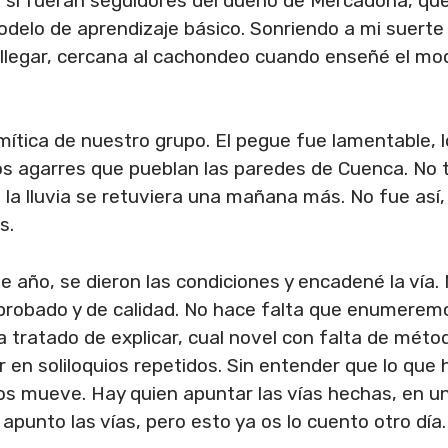
o si fueran seguidores del dueño de Mercadona, que
elo de aprendizaje básico. Sonriendo a mi suerte vol
llegar, cercana al cachondeo cuando enseñé el mode
a mítica de nuestro grupo. El pegue fue lamentable,
ños agarres que pueblan las paredes de Cuenca. No 
 la lluvia se retuviera una mañana más. No fue as
s.
e año, se dieron las condiciones y encadené la vía
 probado y de calidad. No hace falta que enumerem
a tratado de explicar, cual novel con falta de mét
en soliloquios repetidos. Sin entender que lo que 
os mueve. Hay quien apuntar las vías hechas, en un 
punto las vías, pero esto ya os lo cuento otro día.