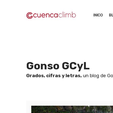
Saltar
al
INICO
B
contenido
Gonso GCyL
Grados, cifras y letras,
un blog de Go