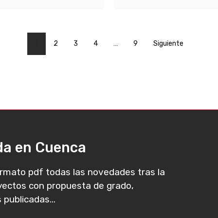
1
2
3
4
…
9
Siguiente
ada en Cuenca
rmato pdf todas las novedades tras la
oyectos con propuesta de grado,
 publicadas...