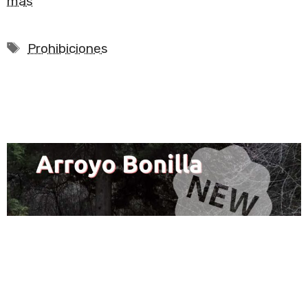
más
Etiquetas
Prohibiciones