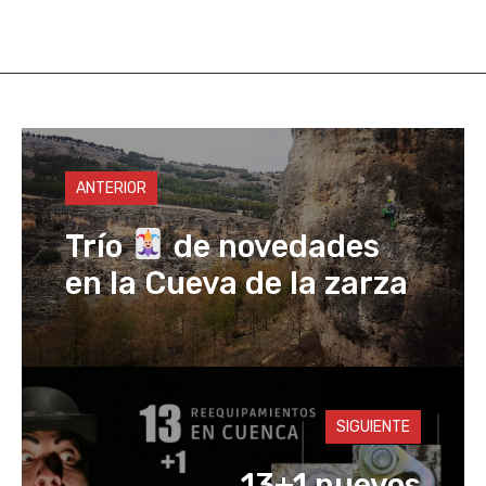
at
st
c
ail
p
s
o
e
y
A
d
b
Li
p
o
o
n
p
n
o
k
ANTERIOR
k
Trío
de novedades
en la Cueva de la zarza
SIGUIENTE
13+1 nuevos