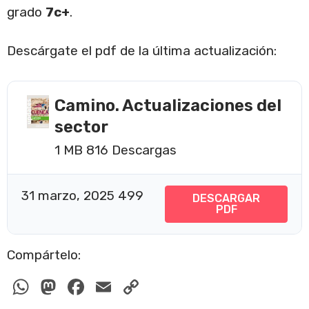
grado
7c+
.
Descárgate el pdf de la última actualización:
Camino. Actualizaciones del
sector
1 MB
816 Descargas
31 marzo, 2025
499
DESCARGAR
PDF
Compártelo:
W
M
F
E
C
h
a
a
m
o