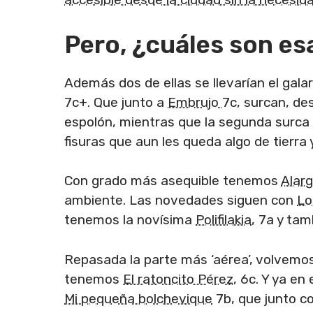
Pero, ¿cuáles son es
Además dos de ellas se llevarían el gala
7c+. Que junto a
Embrujo
7c, surcan, de
espolón, mientras que la segunda surca l
fisuras que aun les queda algo de tierra
Con grado más asequible tenemos
Alar
ambiente. Las novedades siguen con
Lo
tenemos la novísima
Polifilakia
, 7a y ta
Repasada la parte más ‘aérea’, volvemos
tenemos
El ratoncito Pérez
, 6c. Y ya en
Mi pequeña bolchevique
7b, que junto c