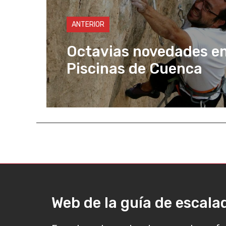
p
n
o
k
k
ANTERIOR
Octavias novedades en
Piscinas de Cuenca
Web de la guía de escal