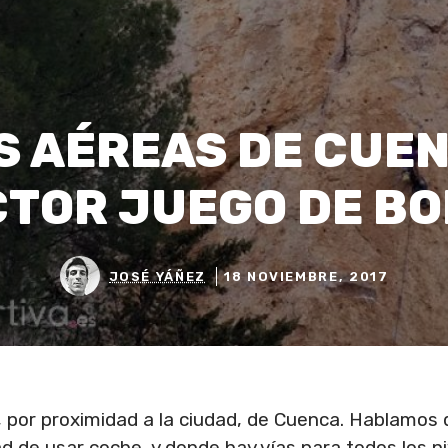
S AÉREAS DE CUE
CTOR JUEGO DE BO
JOSÉ YÁÑEZ
18 NOVIEMBRE, 2017
, por proximidad a la ciudad, de Cuenca. Hablamos 
ad de usar coche,
y donde hay vías para todos los ni