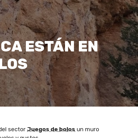
NCA ESTÁN EN
LOS
del sector
Juegos de bolos
un muro
veles y gustos.