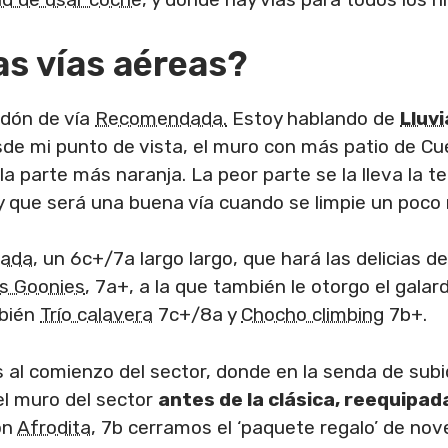
as vías aéreas?
rdón de vía
Recomendada.
Estoy hablando de
Lluvi
sde mi punto de vista, el muro con más patio de Cu
a parte más naranja. La peor parte se la lleva la te
 y que será una buena vía cuando se limpie un poco
gada
, un 6c+/7a largo largo, que hará las delicias d
s Goonies
, 7a+, a la que también le otorgo el gal
mbién
Trío calavera
7c+/8a y
Chocho climbing
7b+.
 al comienzo del sector, donde en la senda de subi
 el muro del sector
antes de la clásica, reequipa
on
Afrodita
, 7b cerramos el ‘paquete regalo’ de no