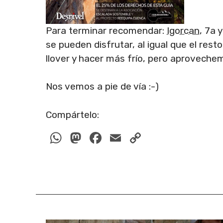
Para terminar recomendar:
Igorcan
, 7a 
se pueden disfrutar, al igual que el res
llover y hacer más frío, pero aproveche
Nos vemos a pie de vía :-)
Compártelo:
W
M
F
E
C
h
a
a
m
o
at
st
c
ail
p
s
o
e
y
A
d
b
Li
p
o
o
n