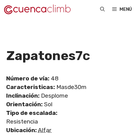
Saltar
MENÚ
al
contenido
Zapatones
7c
Número de vía:
48
Caracteristicas:
Masde30m
Inclinación:
Desplome
Orientación:
Sol
Tipo de escalada:
Resistencia
Ubicación:
Alfar