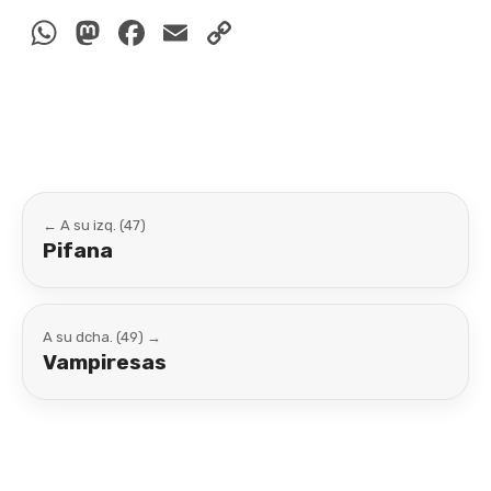
WhatsApp
Mastodon
Facebook
Email
Copy
Link
← A su izq. (47)
Pifana
A su dcha. (49) →
Vampiresas