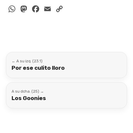
WhatsApp
Mastodon
Facebook
Email
Copy
Link
← A su izq. (23.1)
Por ese culito lloro
A su dcha. (25) →
Los Goonies