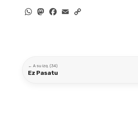
WhatsApp
Mastodon
Facebook
Email
Copy
Link
← A su izq. (34)
Ez Pasatu