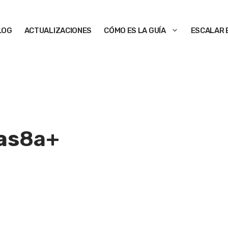
LOG
ACTUALIZACIONES
CÓMO ES LA GUÍA
ESCALAR 
as
8a+