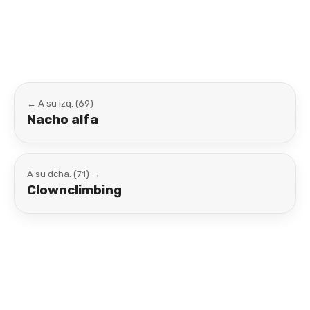
Link
← A su izq. (69)
Nacho alfa
A su dcha. (71) →
Clownclimbing