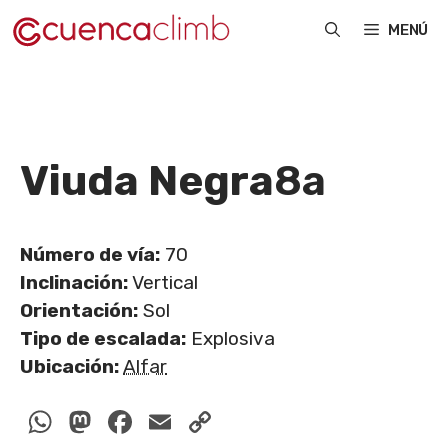
Saltar
MENÚ
al
contenido
Viuda Negra
8a
Número de vía:
70
Inclinación:
Vertical
Orientación:
Sol
Tipo de escalada:
Explosiva
Ubicación:
Alfar
WhatsApp
Mastodon
Facebook
Email
Copy