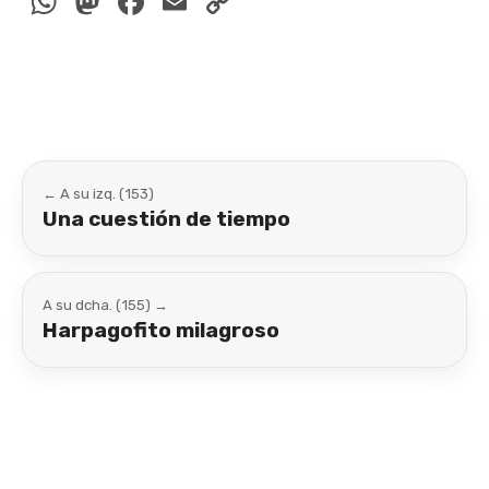
WhatsApp
Mastodon
Facebook
Email
Copy
Link
← A su izq. (153)
Una cuestión de tiempo
A su dcha. (155) →
Harpagofito milagroso