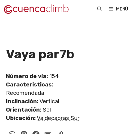
Saltar
MENÚ
al
contenido
Vaya par
7b
Número de vía:
154
Caracteristicas:
Recomendada
Inclinación:
Vertical
Orientación:
Sol
Ubicación:
Valdecabras Sur